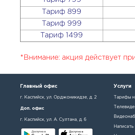
Тариф 899
Тариф 999
Тариф 1499
*Внимание: акция действует при
Главный офис
Услуги
г. Каспийск, ул. Орджоникидзе, д. 2
Тарифы н
Телевиде
Доп. офис
Видеона
г. Каспийск, ул. А. Султана, д. 6
Написать