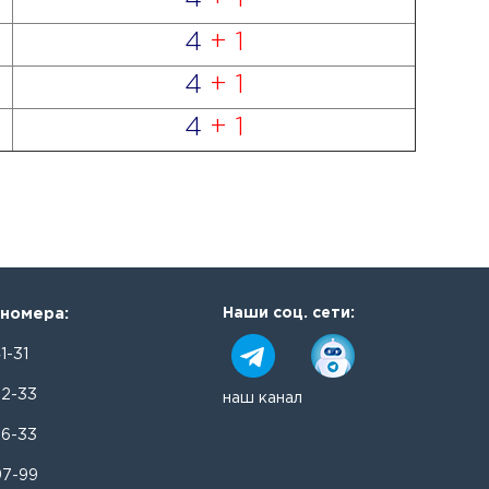
4
+ 1
4
+ 1
4
+ 1
номера:
Наши соц. сети:
1-31
32-33
наш канал
36-33
97-99