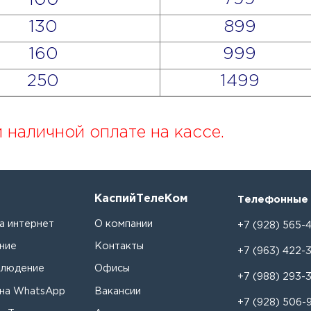
100
130
899
160
999
250
1499
 наличной оплате на кассе.
КаспийТелеКом
Телефонные 
а интернет
О компании
+7 (928) 565-4
ние
Контакты
+7 (963) 422-
блюдение
Офисы
+7 (988) 293-
 на WhatsApp
Вакансии
+7 (928) 506-