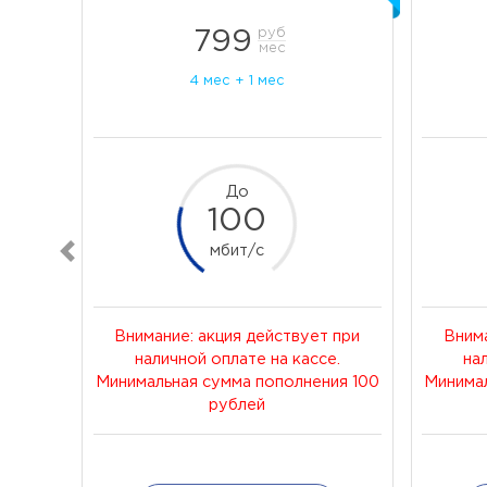
руб
799
мес
4 мес + 1 мес
До
100
мбит/c
Назад
Внимание: акция действует при
Внима
Внима
наличной оплате на кассе.
на
на
Минимальная сумма пополнения 100
Минимал
Минимал
рублей