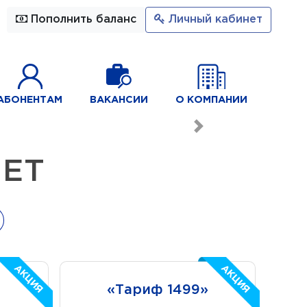
Пополнить баланс
Личный кабинет
АБОНЕНТАМ
ВАКАНСИИ
О КОМПАНИИ
Вперед
НЕТ
АКЦИЯ
АКЦИЯ
АКЦИЯ
АКЦИЯ
«Тариф 1499»
«Тариф 1499»