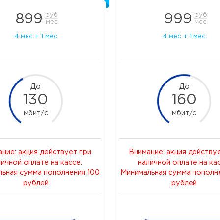
руб
руб
руб
руб
899
899
999
999
мес
мес
мес
мес
4 мес + 1 мес
4 мес + 1 мес
4 мес + 1 мес
4 мес + 1 мес
До
До
До
До
130
130
160
160
мбит/c
мбит/c
мбит/c
мбит/c
ние: акция действует при
ние: акция действует при
Внимание: акция действу
Внимание: акция действу
личной оплате на кассе.
личной оплате на кассе.
наличной оплате на кас
наличной оплате на кас
ьная сумма пополнения 100
ьная сумма пополнения 100
Минимальная сумма пополн
Минимальная сумма пополн
рублей
рублей
рублей
рублей