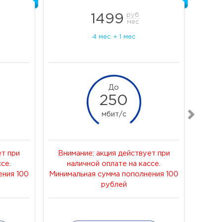
руб
руб
1499
1499
мес
мес
4 мес + 1 мес
4 мес + 1 мес
До
До
250
250
мбит/c
мбит/c
Вперед
ет при
ет при
Внимание: акция действует при
Внимание: акция действует при
Вни
се.
се.
наличной оплате на кассе.
наличной оплате на кассе.
н
ения 100
ения 100
Минимальная сумма пополнения 100
Минимальная сумма пополнения 100
Миним
рублей
рублей